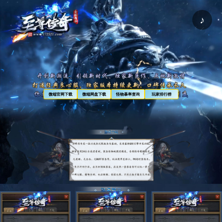
♪
微端官网下载
微端网盘下载
怪物暴率查询
玩家排行榜